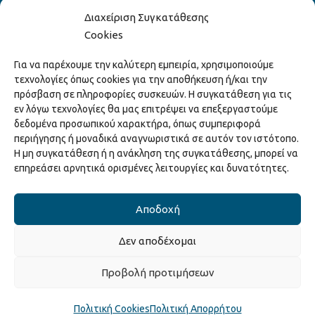
Διαχείριση Συγκατάθεσης
Cookies
Hack the Match: Γνωρίζοντας τα Αμερικανικά
Για να παρέχουμε την καλύτερη εμπειρία, χρησιμοποιούμε
Αθλήματα! Δημιουργώντας το Δικό σου
τεχνολογίες όπως cookies για την αποθήκευση ή/και την
Game Story!
πρόσβαση σε πληροφορίες συσκευών. Η συγκατάθεση για τις
22/04/2026
εν λόγω τεχνολογίες θα μας επιτρέψει να επεξεργαστούμε
δεδομένα προσωπικού χαρακτήρα, όπως συμπεριφορά
περιήγησης ή μοναδικά αναγνωριστικά σε αυτόν τον ιστότοπο.
Ξάνθη – Πόλις Ονείρων Μουσικών Σχολείων
Η μη συγκατάθεση ή η ανάκληση της συγκατάθεσης, μπορεί να
2026
επηρεάσει αρνητικά ορισμένες λειτουργίες και δυνατότητες.
15/04/2026
Αποδοχή
Δεν αποδέχομαι
Copyright © 2025 Διεύθυνση Πολιτισμού Δήμου Ξάνθης. All Rights
Προβολή προτιμήσεων
Reserved.
Κατασκευή ιστοσελίδας από την
Codebase
.
Πολιτική Cookies
Πολιτική Απορρήτου