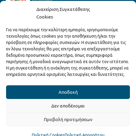
Διαχείριση Συγκατάθεσης
Cookies
Hack the Match: Γνωρίζοντας τα Αμερικανικά
Για να παρέχουμε την καλύτερη εμπειρία, χρησιμοποιούμε
Αθλήματα! Δημιουργώντας το Δικό σου
τεχνολογίες όπως cookies για την αποθήκευση ή/και την
Game Story!
πρόσβαση σε πληροφορίες συσκευών. Η συγκατάθεση για τις
22/04/2026
εν λόγω τεχνολογίες θα μας επιτρέψει να επεξεργαστούμε
δεδομένα προσωπικού χαρακτήρα, όπως συμπεριφορά
περιήγησης ή μοναδικά αναγνωριστικά σε αυτόν τον ιστότοπο.
Ξάνθη – Πόλις Ονείρων Μουσικών Σχολείων
Η μη συγκατάθεση ή η ανάκληση της συγκατάθεσης, μπορεί να
2026
επηρεάσει αρνητικά ορισμένες λειτουργίες και δυνατότητες.
15/04/2026
Αποδοχή
Δεν αποδέχομαι
Copyright © 2025 Διεύθυνση Πολιτισμού Δήμου Ξάνθης. All Rights
Προβολή προτιμήσεων
Reserved.
Κατασκευή ιστοσελίδας από την
Codebase
.
Πολιτική Cookies
Πολιτική Απορρήτου