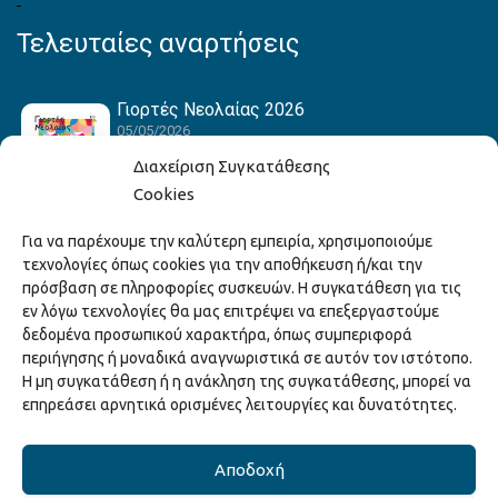
Τελευταίες αναρτήσεις
Γιορτές Νεολαίας 2026
05/05/2026
Διαχείριση Συγκατάθεσης
Cookies
Hack the Match: Γνωρίζοντας τα Αμερικανικά
Για να παρέχουμε την καλύτερη εμπειρία, χρησιμοποιούμε
Αθλήματα! Δημιουργώντας το Δικό σου
τεχνολογίες όπως cookies για την αποθήκευση ή/και την
Game Story!
πρόσβαση σε πληροφορίες συσκευών. Η συγκατάθεση για τις
22/04/2026
εν λόγω τεχνολογίες θα μας επιτρέψει να επεξεργαστούμε
δεδομένα προσωπικού χαρακτήρα, όπως συμπεριφορά
περιήγησης ή μοναδικά αναγνωριστικά σε αυτόν τον ιστότοπο.
Ξάνθη – Πόλις Ονείρων Μουσικών Σχολείων
Η μη συγκατάθεση ή η ανάκληση της συγκατάθεσης, μπορεί να
2026
επηρεάσει αρνητικά ορισμένες λειτουργίες και δυνατότητες.
15/04/2026
Αποδοχή