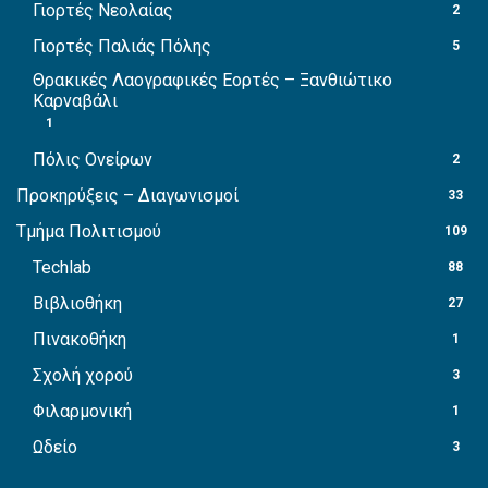
Γιορτές Νεολαίας
2
Γιορτές Παλιάς Πόλης
5
Θρακικές Λαογραφικές Εορτές – Ξανθιώτικο
Καρναβάλι
1
Πόλις Ονείρων
2
Προκηρύξεις – Διαγωνισμοί
33
Τμήμα Πολιτισμού
109
Techlab
88
Βιβλιοθήκη
27
Πινακοθήκη
1
Σχολή χορού
3
Φιλαρμονική
1
Ωδείο
3