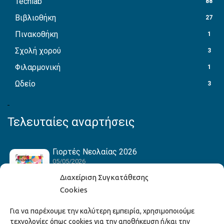
Techlab
88
Βιβλιοθήκη
27
Πινακοθήκη
1
Σχολή χορού
3
Φιλαρμονική
1
Ωδείο
3
Τελευταίες αναρτήσεις
Γιορτές Νεολαίας 2026
05/05/2026
Διαχείριση Συγκατάθεσης
Cookies
Hack the Match: Γνωρίζοντας τα Αμερικανικά
Για να παρέχουμε την καλύτερη εμπειρία, χρησιμοποιούμε
Αθλήματα! Δημιουργώντας το Δικό σου
τεχνολογίες όπως cookies για την αποθήκευση ή/και την