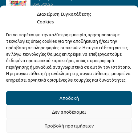
05/05/2026
Διαχείριση Συγκατάθεσης
Cookies
Hack the Match: Γνωρίζοντας τα Αμερικανικά
Για να παρέχουμε την καλύτερη εμπειρία, χρησιμοποιούμε
Αθλήματα! Δημιουργώντας το Δικό σου
τεχνολογίες όπως cookies για την αποθήκευση ή/και την
Game Story!
πρόσβαση σε πληροφορίες συσκευών. Η συγκατάθεση για τις
22/04/2026
εν λόγω τεχνολογίες θα μας επιτρέψει να επεξεργαστούμε
δεδομένα προσωπικού χαρακτήρα, όπως συμπεριφορά
περιήγησης ή μοναδικά αναγνωριστικά σε αυτόν τον ιστότοπο.
Ξάνθη – Πόλις Ονείρων Μουσικών Σχολείων
Η μη συγκατάθεση ή η ανάκληση της συγκατάθεσης, μπορεί να
2026
επηρεάσει αρνητικά ορισμένες λειτουργίες και δυνατότητες.
15/04/2026
Αποδοχή
Δεν αποδέχομαι
Copyright © 2025 Διεύθυνση Πολιτισμού Δήμου Ξάνθης. All Rights
Προβολή προτιμήσεων
Reserved.