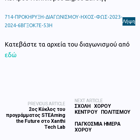
714-ΠΡΟΚΗΡΥΞΗ-ΔΙΑΓΩΝΙΣΜΟΥ-ΗΧΟΣ-ΦΩΣ-2023-
Λήψη
2024-6ΒΓΞΟΚ7Ε-53Η
Κατεβάστε τα αρχεία του διαγωνισμού από
εδώ
NEXT ARTICLE
PREVIOUS ARTICLE
ΣΧΟΛΗ ΧΟΡΟΥ
2oς Κύκλος του
ΚΕΝΤΡΟΥ ΠΟΛΙΤΙΣΜΟΥ
προγράμματος STEAming
the Future στο Xanthi
ΠΑΓΚΟΣΜΙΑ ΗΜΕΡΑ
Tech Lab
ΧΟΡΟΥ