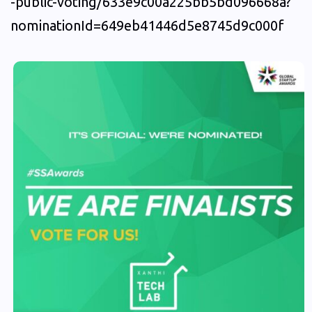
-public-voting/633e9c00a225bb5bd096668a?
nominationId=649eb41446d5e8745d9c000f