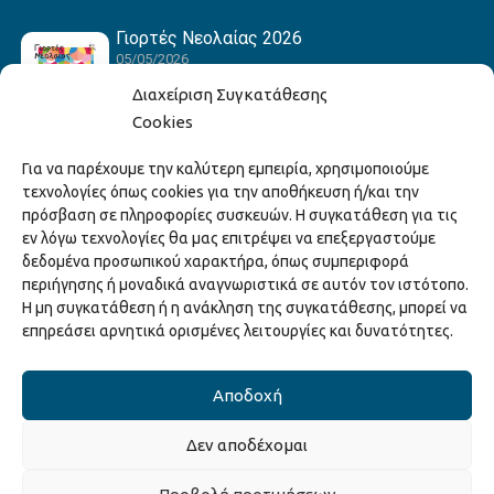
Γιορτές Νεολαίας 2026
05/05/2026
Διαχείριση Συγκατάθεσης
Cookies
Hack the Match: Γνωρίζοντας τα Αμερικανικά
Για να παρέχουμε την καλύτερη εμπειρία, χρησιμοποιούμε
Αθλήματα! Δημιουργώντας το Δικό σου
τεχνολογίες όπως cookies για την αποθήκευση ή/και την
Game Story!
πρόσβαση σε πληροφορίες συσκευών. Η συγκατάθεση για τις
22/04/2026
εν λόγω τεχνολογίες θα μας επιτρέψει να επεξεργαστούμε
δεδομένα προσωπικού χαρακτήρα, όπως συμπεριφορά
περιήγησης ή μοναδικά αναγνωριστικά σε αυτόν τον ιστότοπο.
Ξάνθη – Πόλις Ονείρων Μουσικών Σχολείων
Η μη συγκατάθεση ή η ανάκληση της συγκατάθεσης, μπορεί να
2026
επηρεάσει αρνητικά ορισμένες λειτουργίες και δυνατότητες.
15/04/2026
Αποδοχή
Δεν αποδέχομαι
Copyright © 2025 Διεύθυνση Πολιτισμού Δήμου Ξάνθης. All Rights