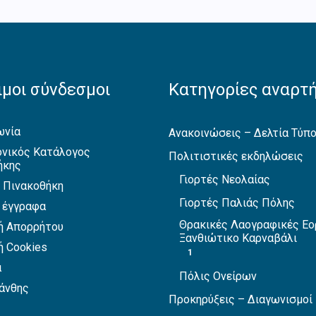
μοι σύνδεσμοι
Κατηγορίες αναρτ
ωνία
Ανακοινώσεις – Δελτία Τύπ
νικός Κατάλογος
Πολιτιστικές εκδηλώσεις
ήκης
Γιορτές Νεολαίας
 Πινακοθήκη
Γιορτές Παλιάς Πόλης
 έγγραφα
Θρακικές Λαογραφικές Εο
ή Απορρήτου
Ξανθιώτικο Καρναβάλι
ή Cookies
1
α
Πόλις Ονείρων
άνθης
Προκηρύξεις – Διαγωνισμοί