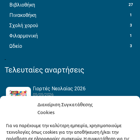
Βιβλιοθήκη
27
Πινακοθήκη
1
Σχολή χορού
3
Φιλαρμονική
1
Ωδείο
3
Τελευταίες αναρτήσεις
Γιορτές Νεολαίας 2026
05/05/2026
Διαχείριση Συγκατάθεσης
Cookies
Hack the Match: Γνωρίζοντας τα Αμερικανικά
Για να παρέχουμε την καλύτερη εμπειρία, χρησιμοποιούμε
Αθλήματα! Δημιουργώντας το Δικό σου
τεχνολογίες όπως cookies για την αποθήκευση ή/και την
Game Story!
πρόσβαση σε πληροφορίες συσκευών. Η συγκατάθεση για τις