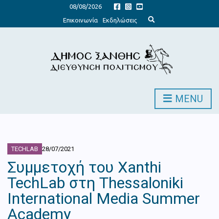
08/08/2026
E
Επικοινωνία
Εκδηλώσεις
x
p
a
n
d
s
e
a
r
c
h
MENU
f
o
r
m
TECHLAB
28/07/2021
Συμμετοχή του Xanthi
TechLab στη Thessaloniki
International Media Summer
Academy