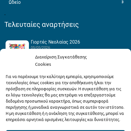
Ωδείο
3
Τελευταίες αναρτήσεις
Γιορτές Νεολαίας 2026
05/05/2026
Διαχείριση Συγκατάθεσης
Cookies
Hack the Match: Γνωρίζοντας τα Αμερικανικά
Για να παρέχουμε την καλύτερη εμπειρία, χρησιμοποιούμε
Αθλήματα! Δημιουργώντας το Δικό σου
τεχνολογίες όπως cookies για την αποθήκευση ή/και την
Game Story!
πρόσβαση σε πληροφορίες συσκευών. Η συγκατάθεση για τις
22/04/2026
εν λόγω τεχνολογίες θα μας επιτρέψει να επεξεργαστούμε
δεδομένα προσωπικού χαρακτήρα, όπως συμπεριφορά
περιήγησης ή μοναδικά αναγνωριστικά σε αυτόν τον ιστότοπο.
Ξάνθη – Πόλις Ονείρων Μουσικών Σχολείων
Η μη συγκατάθεση ή η ανάκληση της συγκατάθεσης, μπορεί να
2026
επηρεάσει αρνητικά ορισμένες λειτουργίες και δυνατότητες.
15/04/2026