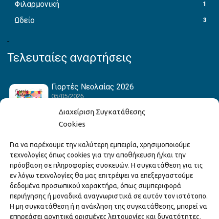
Φιλαρμονική
1
Ωδείο
3
Τελευταίες αναρτήσεις
Γιορτές Νεολαίας 2026
05/05/2026
Διαχείριση Συγκατάθεσης
Cookies
Hack the Match: Γνωρίζοντας τα Αμερικανικά
Για να παρέχουμε την καλύτερη εμπειρία, χρησιμοποιούμε
Αθλήματα! Δημιουργώντας το Δικό σου
τεχνολογίες όπως cookies για την αποθήκευση ή/και την
Game Story!
πρόσβαση σε πληροφορίες συσκευών. Η συγκατάθεση για τις
22/04/2026
εν λόγω τεχνολογίες θα μας επιτρέψει να επεξεργαστούμε
δεδομένα προσωπικού χαρακτήρα, όπως συμπεριφορά
περιήγησης ή μοναδικά αναγνωριστικά σε αυτόν τον ιστότοπο.
Ξάνθη – Πόλις Ονείρων Μουσικών Σχολείων
Η μη συγκατάθεση ή η ανάκληση της συγκατάθεσης, μπορεί να
2026
επηρεάσει αρνητικά ορισμένες λειτουργίες και δυνατότητες.