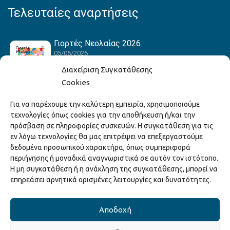
Τελευταίες αναρτήσεις
Γιορτές Νεολαίας 2026
05/05/2026
Διαχείριση Συγκατάθεσης
Cookies
Hack the Match: Γνωρίζοντας τα Αμερικανικά
Για να παρέχουμε την καλύτερη εμπειρία, χρησιμοποιούμε
Αθλήματα! Δημιουργώντας το Δικό σου
τεχνολογίες όπως cookies για την αποθήκευση ή/και την
Game Story!
πρόσβαση σε πληροφορίες συσκευών. Η συγκατάθεση για τις
22/04/2026
εν λόγω τεχνολογίες θα μας επιτρέψει να επεξεργαστούμε
δεδομένα προσωπικού χαρακτήρα, όπως συμπεριφορά
περιήγησης ή μοναδικά αναγνωριστικά σε αυτόν τον ιστότοπο.
Ξάνθη – Πόλις Ονείρων Μουσικών Σχολείων
Η μη συγκατάθεση ή η ανάκληση της συγκατάθεσης, μπορεί να
2026
επηρεάσει αρνητικά ορισμένες λειτουργίες και δυνατότητες.
15/04/2026
Αποδοχή