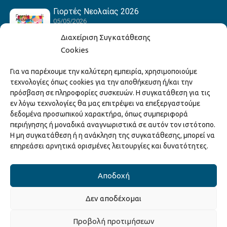
Γιορτές Νεολαίας 2026
05/05/2026
Διαχείριση Συγκατάθεσης
Cookies
Hack the Match: Γνωρίζοντας τα Αμερικανικά
Για να παρέχουμε την καλύτερη εμπειρία, χρησιμοποιούμε
Αθλήματα! Δημιουργώντας το Δικό σου
τεχνολογίες όπως cookies για την αποθήκευση ή/και την
Game Story!
πρόσβαση σε πληροφορίες συσκευών. Η συγκατάθεση για τις
22/04/2026
εν λόγω τεχνολογίες θα μας επιτρέψει να επεξεργαστούμε
δεδομένα προσωπικού χαρακτήρα, όπως συμπεριφορά
περιήγησης ή μοναδικά αναγνωριστικά σε αυτόν τον ιστότοπο.
Ξάνθη – Πόλις Ονείρων Μουσικών Σχολείων
Η μη συγκατάθεση ή η ανάκληση της συγκατάθεσης, μπορεί να
2026
επηρεάσει αρνητικά ορισμένες λειτουργίες και δυνατότητες.
15/04/2026
Αποδοχή
Δεν αποδέχομαι
Copyright © 2025 Διεύθυνση Πολιτισμού Δήμου Ξάνθης. All Rights
Προβολή προτιμήσεων