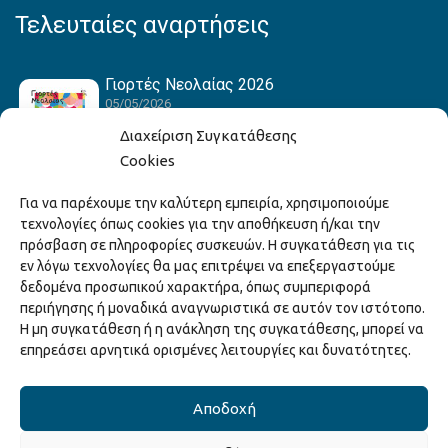
Τελευταίες αναρτήσεις
Γιορτές Νεολαίας 2026
05/05/2026
Διαχείριση Συγκατάθεσης
Cookies
Hack the Match: Γνωρίζοντας τα Αμερικανικά
Για να παρέχουμε την καλύτερη εμπειρία, χρησιμοποιούμε
Αθλήματα! Δημιουργώντας το Δικό σου
τεχνολογίες όπως cookies για την αποθήκευση ή/και την
Game Story!
πρόσβαση σε πληροφορίες συσκευών. Η συγκατάθεση για τις
22/04/2026
εν λόγω τεχνολογίες θα μας επιτρέψει να επεξεργαστούμε
δεδομένα προσωπικού χαρακτήρα, όπως συμπεριφορά
περιήγησης ή μοναδικά αναγνωριστικά σε αυτόν τον ιστότοπο.
Ξάνθη – Πόλις Ονείρων Μουσικών Σχολείων
Η μη συγκατάθεση ή η ανάκληση της συγκατάθεσης, μπορεί να
2026
επηρεάσει αρνητικά ορισμένες λειτουργίες και δυνατότητες.
15/04/2026
Αποδοχή