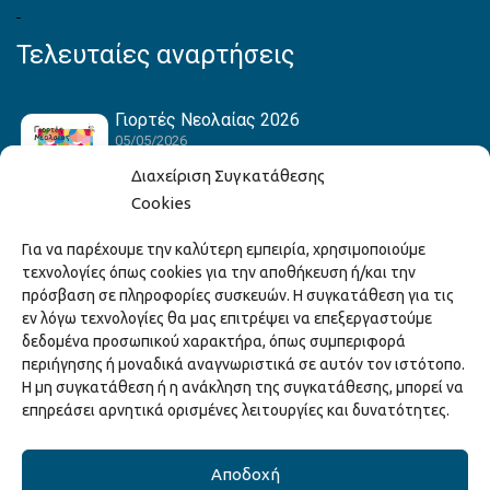
Τελευταίες αναρτήσεις
Γιορτές Νεολαίας 2026
05/05/2026
Διαχείριση Συγκατάθεσης
Cookies
Hack the Match: Γνωρίζοντας τα Αμερικανικά
Για να παρέχουμε την καλύτερη εμπειρία, χρησιμοποιούμε
Αθλήματα! Δημιουργώντας το Δικό σου
τεχνολογίες όπως cookies για την αποθήκευση ή/και την
Game Story!
πρόσβαση σε πληροφορίες συσκευών. Η συγκατάθεση για τις
22/04/2026
εν λόγω τεχνολογίες θα μας επιτρέψει να επεξεργαστούμε
δεδομένα προσωπικού χαρακτήρα, όπως συμπεριφορά
περιήγησης ή μοναδικά αναγνωριστικά σε αυτόν τον ιστότοπο.
Ξάνθη – Πόλις Ονείρων Μουσικών Σχολείων
Η μη συγκατάθεση ή η ανάκληση της συγκατάθεσης, μπορεί να
2026
επηρεάσει αρνητικά ορισμένες λειτουργίες και δυνατότητες.
15/04/2026
Αποδοχή