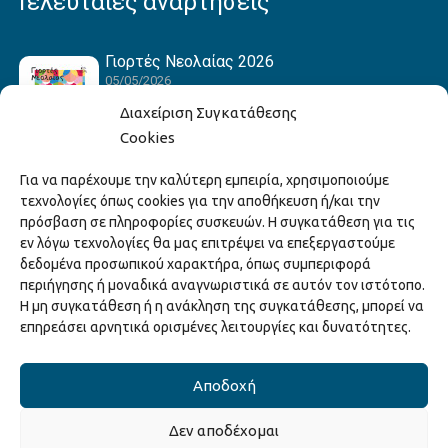
Τελευταίες αναρτήσεις
Γιορτές Νεολαίας 2026
05/05/2026
Διαχείριση Συγκατάθεσης
Cookies
Hack the Match: Γνωρίζοντας τα Αμερικανικά
Για να παρέχουμε την καλύτερη εμπειρία, χρησιμοποιούμε
Αθλήματα! Δημιουργώντας το Δικό σου
τεχνολογίες όπως cookies για την αποθήκευση ή/και την
Game Story!
πρόσβαση σε πληροφορίες συσκευών. Η συγκατάθεση για τις
22/04/2026
εν λόγω τεχνολογίες θα μας επιτρέψει να επεξεργαστούμε
δεδομένα προσωπικού χαρακτήρα, όπως συμπεριφορά
περιήγησης ή μοναδικά αναγνωριστικά σε αυτόν τον ιστότοπο.
Ξάνθη – Πόλις Ονείρων Μουσικών Σχολείων
Η μη συγκατάθεση ή η ανάκληση της συγκατάθεσης, μπορεί να
2026
επηρεάσει αρνητικά ορισμένες λειτουργίες και δυνατότητες.
15/04/2026
Αποδοχή
Δεν αποδέχομαι