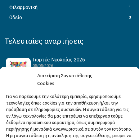
Φιλαρμονική
1
Ωδείο
3
Τελευταίες αναρτήσεις
Γιορτές Νεολαίας 2026
05/05/2026
Διαχείριση Συγκατάθεσης
Cookies
Hack the Match: Γνωρίζοντας τα Αμερικανικά
Για να παρέχουμε την καλύτερη εμπειρία, χρησιμοποιούμε
Αθλήματα! Δημιουργώντας το Δικό σου
τεχνολογίες όπως cookies για την αποθήκευση ή/και την
Game Story!
πρόσβαση σε πληροφορίες συσκευών. Η συγκατάθεση για τις
22/04/2026
εν λόγω τεχνολογίες θα μας επιτρέψει να επεξεργαστούμε
δεδομένα προσωπικού χαρακτήρα, όπως συμπεριφορά
περιήγησης ή μοναδικά αναγνωριστικά σε αυτόν τον ιστότοπο.
Ξάνθη – Πόλις Ονείρων Μουσικών Σχολείων
Η μη συγκατάθεση ή η ανάκληση της συγκατάθεσης, μπορεί να