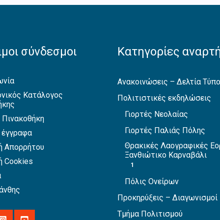
μοι σύνδεσμοι
Κατηγορίες αναρτ
ωνία
Ανακοινώσεις – Δελτία Τύπ
νικός Κατάλογος
Πολιτιστικές εκδηλώσεις
ήκης
Γιορτές Νεολαίας
 Πινακοθήκη
Γιορτές Παλιάς Πόλης
 έγγραφα
Θρακικές Λαογραφικές Εο
ή Απορρήτου
Ξανθιώτικο Καρναβάλι
ή Cookies
1
α
Πόλις Ονείρων
άνθης
Προκηρύξεις – Διαγωνισμοί
Τμήμα Πολιτισμού