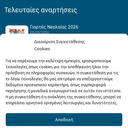
Τελευταίες αναρτήσεις
Γιορτές Νεολαίας 2026
05/05/2026
Διαχείριση Συγκατάθεσης
Cookies
Hack the Match: Γνωρίζοντας τα Αμερικανικά
Για να παρέχουμε την καλύτερη εμπειρία, χρησιμοποιούμε
Αθλήματα! Δημιουργώντας το Δικό σου
τεχνολογίες όπως cookies για την αποθήκευση ή/και την
Game Story!
πρόσβαση σε πληροφορίες συσκευών. Η συγκατάθεση για τις
22/04/2026
εν λόγω τεχνολογίες θα μας επιτρέψει να επεξεργαστούμε
δεδομένα προσωπικού χαρακτήρα, όπως συμπεριφορά
περιήγησης ή μοναδικά αναγνωριστικά σε αυτόν τον ιστότοπο.
Ξάνθη – Πόλις Ονείρων Μουσικών Σχολείων
Η μη συγκατάθεση ή η ανάκληση της συγκατάθεσης, μπορεί να
2026
επηρεάσει αρνητικά ορισμένες λειτουργίες και δυνατότητες.
15/04/2026
Αποδοχή