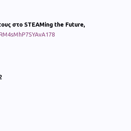
τους στο STEAMing the Future,
/WRM4sMhP7SYAvA178
2