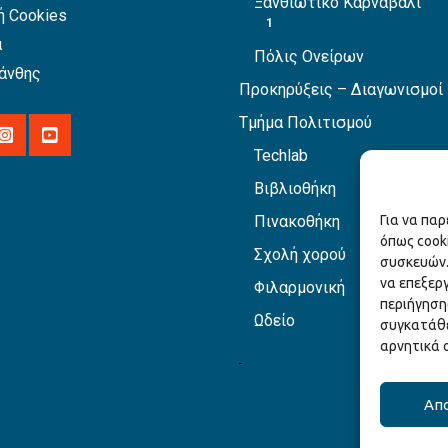
Ξανθιώτικο Καρναβάλι
ή Cookies
1
α
Πόλις Ονείρων
άνθης
Προκηρύξεις – Διαγωνισμοί
Τμήμα Πολιτισμού
Techlab
Βιβλιοθήκη
Πινακοθήκη
Για να πα
όπως cook
Σχολή χορού
συσκευών.
να επεξερ
Φιλαρμονική
περιήγηση
Ωδείο
συγκατάθε
αρνητικά 
Απ