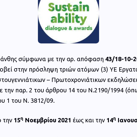
Ξάνθης σύμφωνα με την αρ. απόφαση
43/18-10-2
ροβεί στην πρόσληψη τριών ατόμων (3) ΥΕ Εργατ
στουγεννιάτικων – Πρωτοχρονιάτικων εκδηλώσε
την παρ. 2 του άρθρου 14 του Ν.2190/1994 (όπω
υ 1 του Ν. 3812/09.
η
η
ό την
15
Νοεμβρίου 2021
έως και την
14
Ιανουα