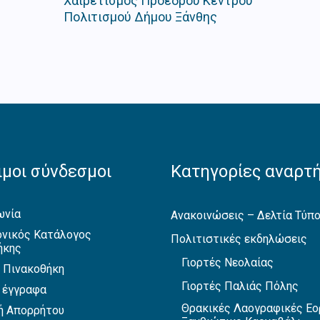
Χαιρετισμός Προέδρου Κέντρου
Πολιτισμού Δήμου Ξάνθης
μοι σύνδεσμοι
Κατηγορίες αναρτ
ωνία
Ανακοινώσεις – Δελτία Τύπ
νικός Κατάλογος
Πολιτιστικές εκδηλώσεις
ήκης
Γιορτές Νεολαίας
 Πινακοθήκη
Γιορτές Παλιάς Πόλης
 έγγραφα
Θρακικές Λαογραφικές Εο
ή Απορρήτου