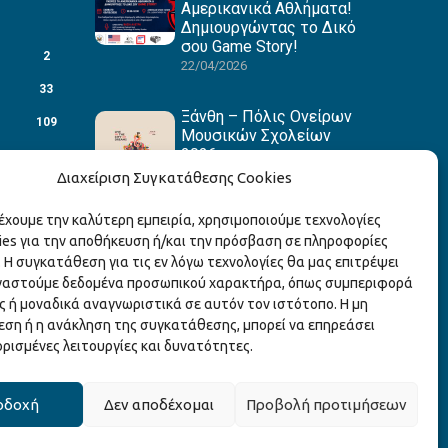
Αμερικανικά Αθλήματα!
Δημιουργώντας το Δικό
σου Game Story!
2
22/04/2026
33
Ξάνθη – Πόλις Ονείρων
109
Μουσικών Σχολείων
2026
88
15/04/2026
Διαχείριση Συγκατάθεσης Cookies
27
ρέχουμε την καλύτερη εμπειρία, χρησιμοποιούμε τεχνολογίες
1
ies για την αποθήκευση ή/και την πρόσβαση σε πληροφορίες
3
 Η συγκατάθεση για τις εν λόγω τεχνολογίες θα μας επιτρέψει
γαστούμε δεδομένα προσωπικού χαρακτήρα, όπως συμπεριφορά
1
ς ή μοναδικά αναγνωριστικά σε αυτόν τον ιστότοπο. Η μη
3
ση ή η ανάκληση της συγκατάθεσης, μπορεί να επηρεάσει
ορισμένες λειτουργίες και δυνατότητες.
οδοχή
Δεν αποδέχομαι
Προβολή προτιμήσεων