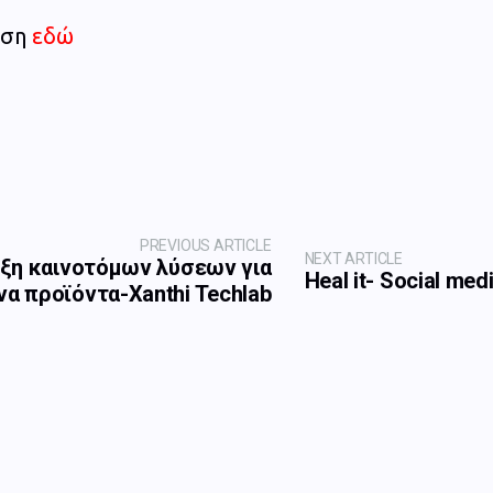
ωση
εδώ
PREVIOUS ARTICLE
NEXT ARTICLE
ξη καινοτόμων λύσεων για
Heal it- Social me
α προϊόντα-Χanthi Techlab