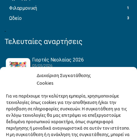
Φιλαρμονική
1
Ωδείο
3
Τελευταίες αναρτήσεις
Γιορτές Νεολαίας 2026
05/05/2026
Διαχείριση Συγκατάθεσης
Cookies
Hack the Match: Γνωρίζοντας τα Αμερικανικά
Για να παρέχουμε την καλύτερη εμπειρία, χρησιμοποιούμε
Αθλήματα! Δημιουργώντας το Δικό σου
τεχνολογίες όπως cookies για την αποθήκευση ή/και την
Game Story!
πρόσβαση σε πληροφορίες συσκευών. Η συγκατάθεση για τις
22/04/2026
εν λόγω τεχνολογίες θα μας επιτρέψει να επεξεργαστούμε
δεδομένα προσωπικού χαρακτήρα, όπως συμπεριφορά
περιήγησης ή μοναδικά αναγνωριστικά σε αυτόν τον ιστότοπο.
Ξάνθη – Πόλις Ονείρων Μουσικών Σχολείων
Η μη συγκατάθεση ή η ανάκληση της συγκατάθεσης, μπορεί να