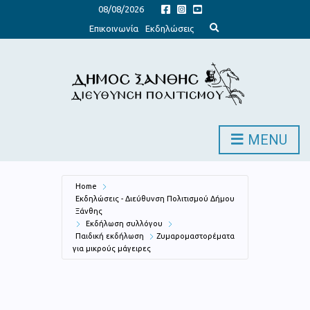
08/08/2026
E
Επικοινωνία
Εκδηλώσεις
x
p
a
n
d
s
e
a
r
c
h
MENU
f
o
r
m
Home
Εκδηλώσεις - Διεύθυνση Πολιτισμού Δήμου
Ξάνθης
Εκδήλωση συλλόγου
Παιδική εκδήλωση
Ζυμαρομαστορέματα
για μικρούς μάγειρες