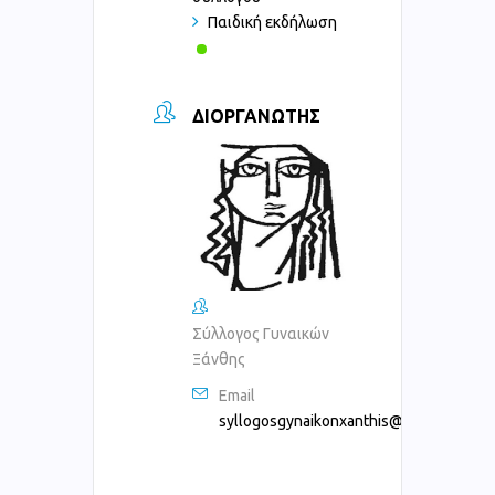
Παιδική εκδήλωση
ΔΙΟΡΓΑΝΩΤΉΣ
Σύλλογος Γυναικών
Ξάνθης
Email
syllogosgynaikonxanthis@gmail.com