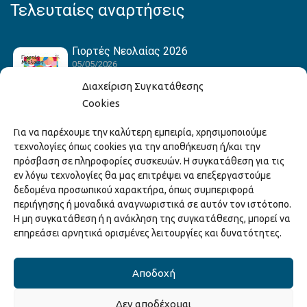
Τελευταίες αναρτήσεις
Γιορτές Νεολαίας 2026
05/05/2026
Διαχείριση Συγκατάθεσης
Cookies
Hack the Match: Γνωρίζοντας τα Αμερικανικά
Για να παρέχουμε την καλύτερη εμπειρία, χρησιμοποιούμε
Αθλήματα! Δημιουργώντας το Δικό σου
τεχνολογίες όπως cookies για την αποθήκευση ή/και την
Game Story!
πρόσβαση σε πληροφορίες συσκευών. Η συγκατάθεση για τις
22/04/2026
εν λόγω τεχνολογίες θα μας επιτρέψει να επεξεργαστούμε
δεδομένα προσωπικού χαρακτήρα, όπως συμπεριφορά
περιήγησης ή μοναδικά αναγνωριστικά σε αυτόν τον ιστότοπο.
Ξάνθη – Πόλις Ονείρων Μουσικών Σχολείων
Η μη συγκατάθεση ή η ανάκληση της συγκατάθεσης, μπορεί να
2026
επηρεάσει αρνητικά ορισμένες λειτουργίες και δυνατότητες.
15/04/2026
Αποδοχή
Δεν αποδέχομαι