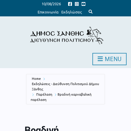
10/08/2026
E
Επικοινωνία
Εκδηλώσεις
x
p
a
n
d
s
e
a
r
c
h
MENU
f
o
r
m
Home
Εκδηλώσεις - Διεύθυνση Πολιτισμού Δήμου
Ξάνθης
Παρέλαση
Βραδινή καρναβαλική
παρέλαση
Βραδινή