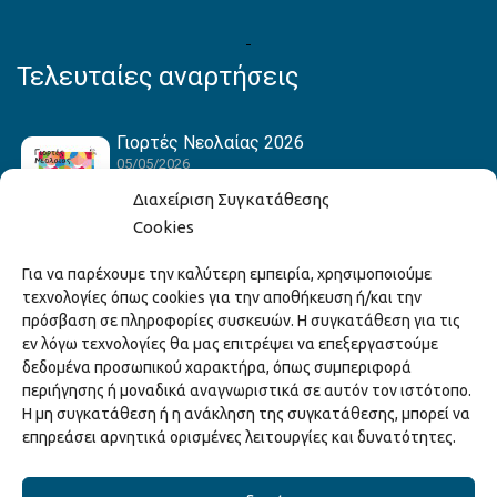
Τελευταίες αναρτήσεις
Γιορτές Νεολαίας 2026
05/05/2026
Διαχείριση Συγκατάθεσης
Cookies
Hack the Match: Γνωρίζοντας τα Αμερικανικά
Για να παρέχουμε την καλύτερη εμπειρία, χρησιμοποιούμε
Αθλήματα! Δημιουργώντας το Δικό σου
τεχνολογίες όπως cookies για την αποθήκευση ή/και την
Game Story!
πρόσβαση σε πληροφορίες συσκευών. Η συγκατάθεση για τις
22/04/2026
εν λόγω τεχνολογίες θα μας επιτρέψει να επεξεργαστούμε
δεδομένα προσωπικού χαρακτήρα, όπως συμπεριφορά
περιήγησης ή μοναδικά αναγνωριστικά σε αυτόν τον ιστότοπο.
Ξάνθη – Πόλις Ονείρων Μουσικών Σχολείων
Η μη συγκατάθεση ή η ανάκληση της συγκατάθεσης, μπορεί να
2026
επηρεάσει αρνητικά ορισμένες λειτουργίες και δυνατότητες.
15/04/2026