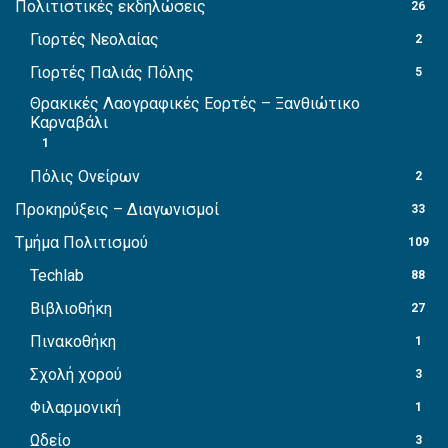
Πολιτιστικές εκδηλώσεις
26
Γιορτές Νεολαίας
2
Γιορτές Παλιάς Πόλης
5
Θρακικές Λαογραφικές Εορτές – Ξανθιώτικο
Καρναβάλι
1
Πόλις Ονείρων
2
Προκηρύξεις – Διαγωνισμοί
33
Τμήμα Πολιτισμού
109
Techlab
88
Βιβλιοθήκη
27
Πινακοθήκη
1
Σχολή χορού
3
Φιλαρμονική
1
Ωδείο
3