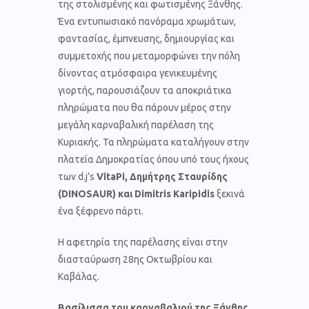
της στολισμένης και φωτισμένης Ξάνθης.
Ένα εντυπωσιακό πανόραμα χρωμάτων,
φαντασίας, έμπνευσης, δημιουργίας και
συμμετοχής που μεταμορφώνει την πόλη
δίνοντας ατμόσφαιρα γενικευμένης
γιορτής, παρουσιάζουν τα αποκριάτικα
πληρώματα που θα πάρουν μέρος στην
μεγάλη καρναβαλική παρέλαση της
Κυριακής. Τα πληρώματα καταλήγουν στην
πλατεία Δημοκρατίας όπου υπό τους ήχους
των d.j’s
VitaPi, Δημήτρης Σταυρίδης
(DINOSAUR) και Dimitris Karipidis
ξεκινά
ένα ξέφρενο πάρτι.
Η αφετηρία της παρέλασης είναι στην
διασταύρωση 28ης Οκτωβρίου και
Καβάλας.
Βασίλισσα του καρναβαλιού της Ξάνθης