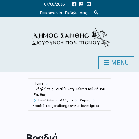
07/08/2026
E
Επικοινωνία
Εκδηλώσεις
x
p
a
n
d
s
e
a
r
c
h
MENU
f
o
r
m
Home
Εκδηλώσεις - Διεύθυνση Πολιτισμού Δήμου
Ξάνθης
Εκδήλωση συλλόγου
Χορός
Βραδιά TangoMilonga «ElBarrioAntiguo»
Βραδιά