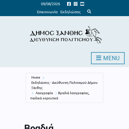
09/08/2026
E
Επικοινωνία
Εκδηλώσεις
x
p
a
n
d
s
e
a
r
c
h
MENU
f
o
r
m
Home
Εκδηλώσεις - Διεύθυνση Πολιτισμού Δήμου
Ξάνθης
Λαογραφία
Βραδιά λαογραφίας,
παιδικά χορευτικά
Βραδιά