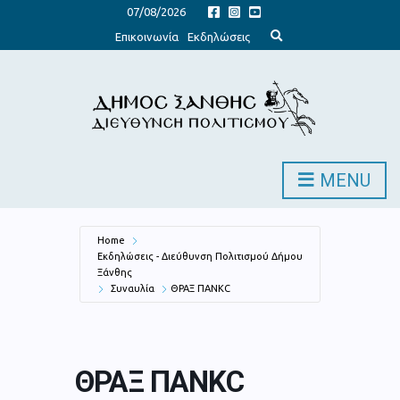
07/08/2026
E
Επικοινωνία
Εκδηλώσεις
x
p
a
n
d
s
e
a
r
c
h
MENU
f
o
r
m
Home
Εκδηλώσεις - Διεύθυνση Πολιτισμού Δήμου
Ξάνθης
Συναυλία
ΘΡΑΞ ΠΑΝΚC
ΘΡΑΞ ΠΑΝΚC