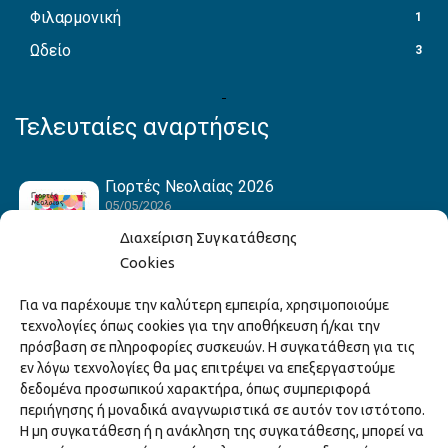
Φιλαρμονική
1
Ωδείο
3
Τελευταίες αναρτήσεις
Γιορτές Νεολαίας 2026
05/05/2026
Διαχείριση Συγκατάθεσης
Cookies
Hack the Match: Γνωρίζοντας τα Αμερικανικά
Για να παρέχουμε την καλύτερη εμπειρία, χρησιμοποιούμε
Αθλήματα! Δημιουργώντας το Δικό σου
τεχνολογίες όπως cookies για την αποθήκευση ή/και την
Game Story!
πρόσβαση σε πληροφορίες συσκευών. Η συγκατάθεση για τις
22/04/2026
εν λόγω τεχνολογίες θα μας επιτρέψει να επεξεργαστούμε
δεδομένα προσωπικού χαρακτήρα, όπως συμπεριφορά
περιήγησης ή μοναδικά αναγνωριστικά σε αυτόν τον ιστότοπο.
Ξάνθη – Πόλις Ονείρων Μουσικών Σχολείων
Η μη συγκατάθεση ή η ανάκληση της συγκατάθεσης, μπορεί να
2026