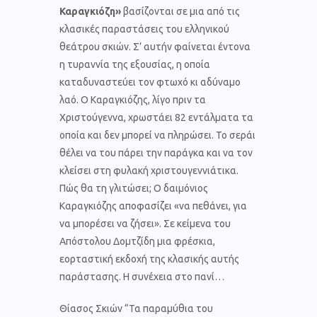
Καραγκιόζη»
βασίζονται σε μια από τις
κλασικές παραστάσεις του ελληνικού
θεάτρου σκιών. Σ’ αυτήν φαίνεται έντονα
η τυραννία της εξουσίας, η οποία
καταδυναστεύει τον φτωχό κι αδύναμο
λαό. Ο Καραγκιόζης, λίγο πριν τα
Χριστούγεννα, χρωστάει 82 εντάλματα τα
οποία και δεν μπορεί να πληρώσει. Το σεράι
θέλει να του πάρει την παράγκα και να τον
κλείσει στη φυλακή χριστουγεννιάτικα.
Πώς θα τη γλιτώσει; Ο δαιμόνιος
Καραγκιόζης αποφασίζει «να πεθάνει, για
να μπορέσει να ζήσει».
Σε κείμενα του
Απόστολου Δομτζίδη μια φρέσκια,
εορταστική εκδοχή της κλασικής αυτής
παράστασης. Η συνέχεια στο πανί…
Θίασος Σκιών “Τα παραμύθια του