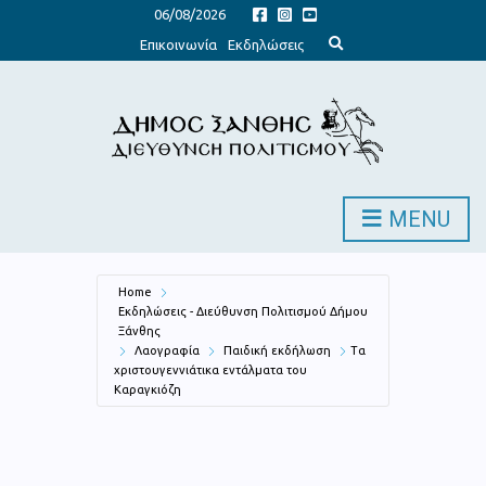
06/08/2026
E
Επικοινωνία
Εκδηλώσεις
x
p
a
n
d
s
e
a
r
c
h
MENU
f
o
r
m
Home
Εκδηλώσεις - Διεύθυνση Πολιτισμού Δήμου
Ξάνθης
Λαογραφία
Παιδική εκδήλωση
Τα
χριστουγεννιάτικα εντάλματα του
Καραγκιόζη