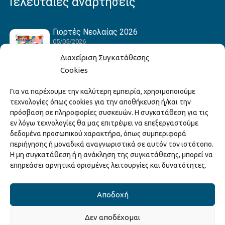
Τελευταίες αναρτήσεις
Γιορτές Νεολαίας 2026
05/05/2026
Διαχείριση Συγκατάθεσης
Cookies
Hack the Match: Γνωρίζοντας τα Αμερικανικά
Για να παρέχουμε την καλύτερη εμπειρία, χρησιμοποιούμε
Αθλήματα! Δημιουργώντας το Δικό σου
τεχνολογίες όπως cookies για την αποθήκευση ή/και την
Game Story!
πρόσβαση σε πληροφορίες συσκευών. Η συγκατάθεση για τις
22/04/2026
εν λόγω τεχνολογίες θα μας επιτρέψει να επεξεργαστούμε
δεδομένα προσωπικού χαρακτήρα, όπως συμπεριφορά
περιήγησης ή μοναδικά αναγνωριστικά σε αυτόν τον ιστότοπο.
Ξάνθη – Πόλις Ονείρων Μουσικών Σχολείων
Η μη συγκατάθεση ή η ανάκληση της συγκατάθεσης, μπορεί να
2026
επηρεάσει αρνητικά ορισμένες λειτουργίες και δυνατότητες.
15/04/2026
Αποδοχή
Δεν αποδέχομαι