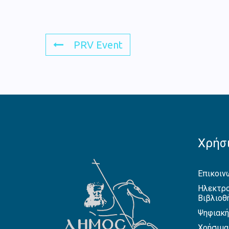
PRV Event
Χρήσι
Επικοιν
Ηλεκτρο
Βιβλιοθ
Ψηφιακή
Χρήσιμα