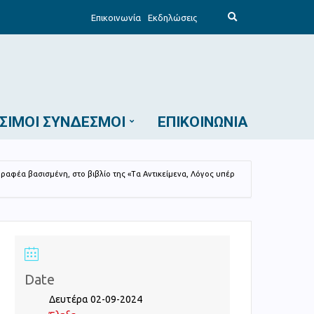
E
Επικοινωνία
Εκδηλώσεις
x
p
a
n
d
s
e
a
r
c
ΣΙΜΟΙ ΣΎΝΔΕΣΜΟΙ
ΕΠΙΚΟΙΝΩΝΊΑ
h
f
o
r
m
ραφέα βασισμένη, στο βιβλίο της «Τα Αντικείμενα, Λόγος υπέρ
Date
Δευτέρα 02-09-2024