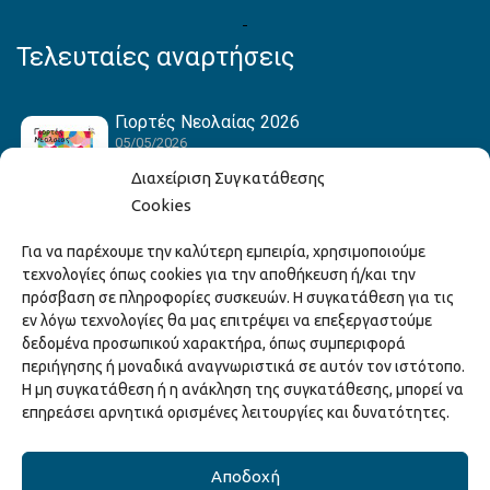
Τελευταίες αναρτήσεις
Γιορτές Νεολαίας 2026
05/05/2026
Διαχείριση Συγκατάθεσης
Cookies
Hack the Match: Γνωρίζοντας τα Αμερικανικά
Για να παρέχουμε την καλύτερη εμπειρία, χρησιμοποιούμε
Αθλήματα! Δημιουργώντας το Δικό σου
τεχνολογίες όπως cookies για την αποθήκευση ή/και την
Game Story!
πρόσβαση σε πληροφορίες συσκευών. Η συγκατάθεση για τις
22/04/2026
εν λόγω τεχνολογίες θα μας επιτρέψει να επεξεργαστούμε
δεδομένα προσωπικού χαρακτήρα, όπως συμπεριφορά
περιήγησης ή μοναδικά αναγνωριστικά σε αυτόν τον ιστότοπο.
Ξάνθη – Πόλις Ονείρων Μουσικών Σχολείων
Η μη συγκατάθεση ή η ανάκληση της συγκατάθεσης, μπορεί να
2026
επηρεάσει αρνητικά ορισμένες λειτουργίες και δυνατότητες.
15/04/2026
Αποδοχή