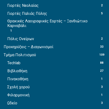
Γιορτές Νεολαίας
2
Γιορτές Παλιάς Πόλης
5
Θρακικές Λαογραφικές Εορτές – Ξανθιώτικο
Καρναβάλι
1
Πόλις Ονείρων
2
Προκηρύξεις – Διαγωνισμοί
33
Τμήμα Πολιτισμού
109
Techlab
88
Βιβλιοθήκη
27
Πινακοθήκη
1
Σχολή χορού
3
Φιλαρμονική
1
Ωδείο
3