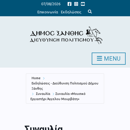
07/08/2026
E
Επικοινωνία
Εκδηλώσεις
x
p
a
n
d
s
e
a
r
c
h
MENU
f
o
r
m
Home
Εκδηλώσεις - Διεύθυνση Πολιτισμού Δήμου
Ξάνθης
Συναυλία
Συναυλία «Μουσικό
Εργαστήρι Άγγελου Μουρβάτη»
Συναυλία