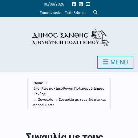
06/08/2026
E
Επικοινωνία
Εκδηλώσεις
x
p
a
n
d
s
e
a
r
c
h
MENU
f
o
r
m
Home
Εκδηλώσεις - Διεύθυνση Πολιτισμού Δήμου
Ξάνθης
Συναυλία
Συναυλία με τους Sidarta και
MenteFuerte
Συναυλία με τους