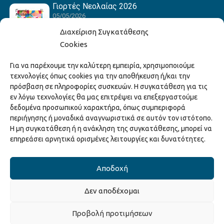
Γιορτές Νεολαίας 2026
05/05/2026
Διαχείριση Συγκατάθεσης
Cookies
Hack the Match: Γνωρίζοντας τα Αμερικανικά
Για να παρέχουμε την καλύτερη εμπειρία, χρησιμοποιούμε
Αθλήματα! Δημιουργώντας το Δικό σου
τεχνολογίες όπως cookies για την αποθήκευση ή/και την
Game Story!
πρόσβαση σε πληροφορίες συσκευών. Η συγκατάθεση για τις
22/04/2026
εν λόγω τεχνολογίες θα μας επιτρέψει να επεξεργαστούμε
δεδομένα προσωπικού χαρακτήρα, όπως συμπεριφορά
περιήγησης ή μοναδικά αναγνωριστικά σε αυτόν τον ιστότοπο.
Ξάνθη – Πόλις Ονείρων Μουσικών Σχολείων
Η μη συγκατάθεση ή η ανάκληση της συγκατάθεσης, μπορεί να
2026
επηρεάσει αρνητικά ορισμένες λειτουργίες και δυνατότητες.
15/04/2026
Αποδοχή
Δεν αποδέχομαι
Copyright © 2025 Διεύθυνση Πολιτισμού Δήμου Ξάνθης. All Rights
Προβολή προτιμήσεων
Reserved.