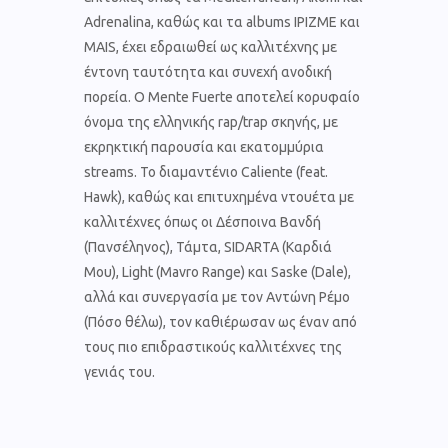
Adrenalina, καθώς και τα albums IPIZME και
MAIS, έχει εδραιωθεί ως καλλιτέχνης με
έντονη ταυτότητα και συνεχή ανοδική
πορεία. Ο Mente Fuerte αποτελεί κορυφαίο
όνομα της ελληνικής rap/trap σκηνής, με
εκρηκτική παρουσία και εκατομμύρια
streams. Το διαμαντένιο Caliente (feat.
Hawk), καθώς και επιτυχημένα ντουέτα με
καλλιτέχνες όπως οι Δέσποινα Βανδή
(Πανσέληνος), Τάμτα, SIDARTA (Καρδιά
Μου), Light (Mavro Range) και Saske (Dale),
αλλά και συνεργασία με τον Αντώνη Ρέμο
(Πόσο θέλω), τον καθιέρωσαν ως έναν από
τους πιο επιδραστικούς καλλιτέχνες της
γενιάς του.