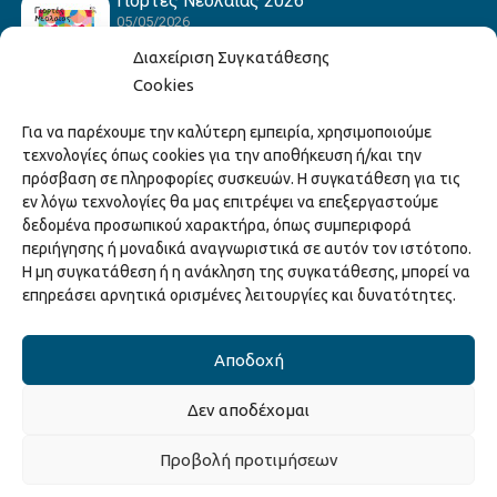
Γιορτές Νεολαίας 2026
05/05/2026
Διαχείριση Συγκατάθεσης
Cookies
Hack the Match: Γνωρίζοντας τα Αμερικανικά
Για να παρέχουμε την καλύτερη εμπειρία, χρησιμοποιούμε
Αθλήματα! Δημιουργώντας το Δικό σου
τεχνολογίες όπως cookies για την αποθήκευση ή/και την
Game Story!
πρόσβαση σε πληροφορίες συσκευών. Η συγκατάθεση για τις
22/04/2026
εν λόγω τεχνολογίες θα μας επιτρέψει να επεξεργαστούμε
δεδομένα προσωπικού χαρακτήρα, όπως συμπεριφορά
περιήγησης ή μοναδικά αναγνωριστικά σε αυτόν τον ιστότοπο.
Ξάνθη – Πόλις Ονείρων Μουσικών Σχολείων
Η μη συγκατάθεση ή η ανάκληση της συγκατάθεσης, μπορεί να
2026
επηρεάσει αρνητικά ορισμένες λειτουργίες και δυνατότητες.
15/04/2026
Αποδοχή
Δεν αποδέχομαι
Copyright © 2025 Διεύθυνση Πολιτισμού Δήμου Ξάνθης. All Rights
Προβολή προτιμήσεων
Reserved.