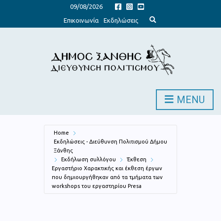
09/08/2026
E
Επικοινωνία
Εκδηλώσεις
x
p
a
n
d
s
e
a
r
c
h
MENU
f
o
r
m
Home
Εκδηλώσεις - Διεύθυνση Πολιτισμού Δήμου
Ξάνθης
Εκδήλωση συλλόγου
Έκθεση
Εργαστήριο Χαρακτικής και έκθεση έργων
που δημιουργήθηκαν από τα τμήματα των
workshops του εργαστηρίου Presa