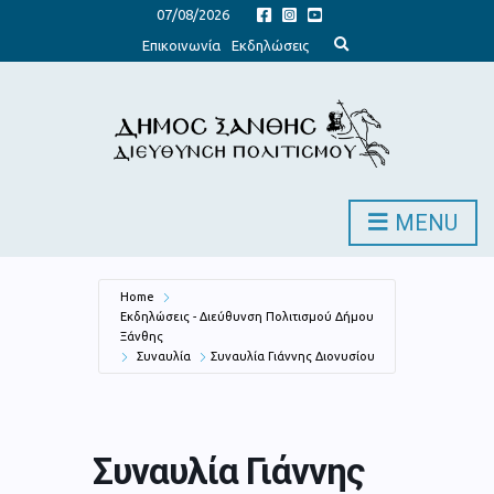
07/08/2026
E
Επικοινωνία
Εκδηλώσεις
x
p
a
n
d
s
e
a
r
c
h
MENU
f
o
r
m
Home
Εκδηλώσεις - Διεύθυνση Πολιτισμού Δήμου
Ξάνθης
Συναυλία
Συναυλία Γιάννης Διονυσίου
Συναυλία Γιάννης