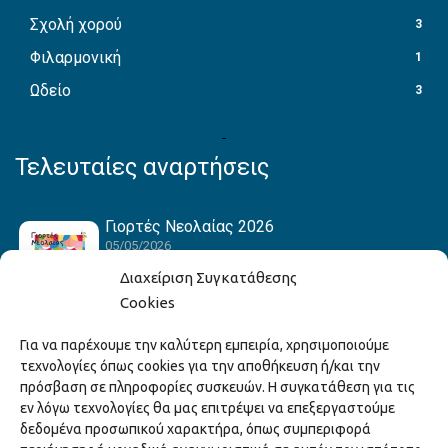
Σχολή χορού
3
Φιλαρμονική
1
Ωδείο
3
Τελευταίες αναρτήσεις
Γιορτές Νεολαίας 2026
05/05/2026
Διαχείριση Συγκατάθεσης
Cookies
Hack the Match: Γνωρίζοντας τα Αμερικανικά
Για να παρέχουμε την καλύτερη εμπειρία, χρησιμοποιούμε
Αθλήματα! Δημιουργώντας το Δικό σου
τεχνολογίες όπως cookies για την αποθήκευση ή/και την
Game Story!
πρόσβαση σε πληροφορίες συσκευών. Η συγκατάθεση για τις
22/04/2026
εν λόγω τεχνολογίες θα μας επιτρέψει να επεξεργαστούμε
δεδομένα προσωπικού χαρακτήρα, όπως συμπεριφορά