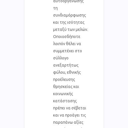
αυτοοργάνωσης
τη
συνδιαμόρφωσης
και της ισότητας
μεταξύ των μελών.
Οποιοσδήποτε
λοιπόν θέλει να
συμμετέχει στο
σύλλογο
ανεξαρτήτως
φύλου, εθνικής
προέλευσης
θρησκείας και
κοινωνικής
κατάστασης
πρέπει να σέβεται
και να προάγει τις
παραπάνω αξίες