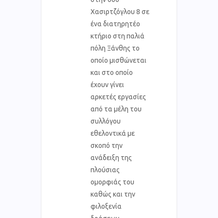
Χασιρτζόγλου 8 σε
ένα διατηρητέο
κτήριο στη παλιά
πόλη Ξάνθης το
οποίο μισθώνεται
και στο οποίο
έχουν γίνει
αρκετές εργασίες
από τα μέλη του
συλλόγου
εθελοντικά με
σκοπό την
ανάδειξη της
πλούσιας
ομορφιάς του
καθώς και την
φιλοξενία