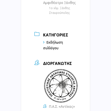
Αμφιθέατρο Ξάνθης
1ο χλμ. Ξάνθης
Σταυρούπολης
ΚΑΤΗΓΟΡΊΕΣ
Εκδήλωση
συλλόγου
ΔΙΟΡΓΑΝΩΤΉΣ
Π.Α.Σ. «Αντίκας»