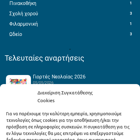
Πινακοθήκη
1
Σχολή χορού
3
Φιλαρμονική
1
Ωδείο
3
Τελευταίες αναρτήσεις
Γιορτές Νεολαίας 2026
05/05/2026
Διαχείριση Συγκατάθεσης
Cookies
Hack the Match: Γνωρίζοντας τα Αμερικανικά
Για να παρέχουμε την καλύτερη εμπειρία, χρησιμοποιούμε
Αθλήματα! Δημιουργώντας το Δικό σου
τεχνολογίες όπως cookies για την αποθήκευση ή/και την
Game Story!
πρόσβαση σε πληροφορίες συσκευών. Η συγκατάθεση για τις
22/04/2026
εν λόγω τεχνολογίες θα μας επιτρέψει να επεξεργαστούμε