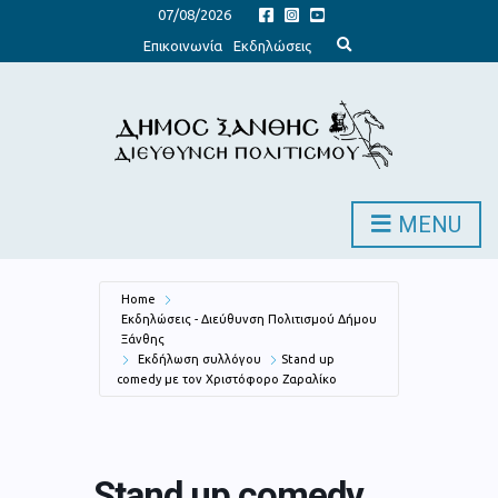
07/08/2026
E
Επικοινωνία
Εκδηλώσεις
x
p
a
n
d
s
e
a
r
c
h
MENU
f
o
r
m
Home
Εκδηλώσεις - Διεύθυνση Πολιτισμού Δήμου
Ξάνθης
Εκδήλωση συλλόγου
Stand up
comedy με τον Χριστόφορο Ζαραλίκο
Stand up comedy