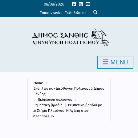
08/08/2026
E
Επικοινωνία
Εκδηλώσεις
x
p
a
n
d
s
e
a
r
c
h
MENU
f
o
r
m
Home
Εκδηλώσεις - Διεύθυνση Πολιτισμού Δήμου
Ξάνθης
Εκδήλωση συλλόγου
Ρεμπέτικη βραδιά
Ρεμπέτικη βραδιά με
το Σχήμα Πλατάνου: Η Αγάπη στον
Μεσοπόλεμο