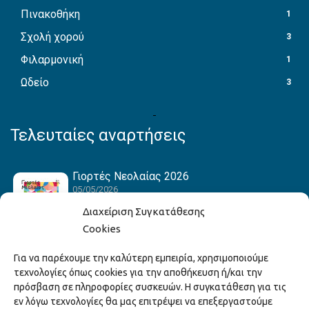
Πινακοθήκη
1
Σχολή χορού
3
Φιλαρμονική
1
Ωδείο
3
Τελευταίες αναρτήσεις
Γιορτές Νεολαίας 2026
05/05/2026
Διαχείριση Συγκατάθεσης
Cookies
Hack the Match: Γνωρίζοντας τα Αμερικανικά
Για να παρέχουμε την καλύτερη εμπειρία, χρησιμοποιούμε
Αθλήματα! Δημιουργώντας το Δικό σου
τεχνολογίες όπως cookies για την αποθήκευση ή/και την
Game Story!
πρόσβαση σε πληροφορίες συσκευών. Η συγκατάθεση για τις
22/04/2026
εν λόγω τεχνολογίες θα μας επιτρέψει να επεξεργαστούμε