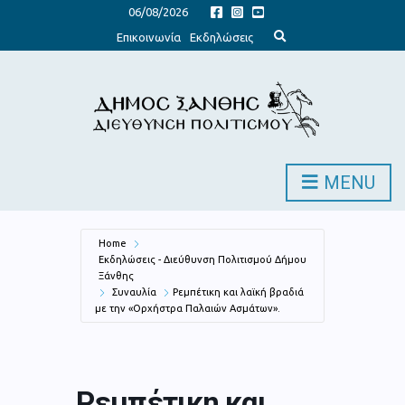
06/08/2026
E
Επικοινωνία
Εκδηλώσεις
x
p
a
n
d
s
e
a
r
c
h
MENU
f
o
r
m
Home
Εκδηλώσεις - Διεύθυνση Πολιτισμού Δήμου
Ξάνθης
Συναυλία
Ρεμπέτικη και λαϊκή βραδιά
με την «Ορχήστρα Παλαιών Ασμάτων».
Ρεμπέτικη και