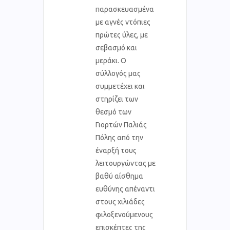
παρασκευασμένα
με αγνές ντόπιες
πρώτες ύλες, με
σεβασμό και
μεράκι. Ο
σύλλογός μας
συμμετέχει και
στηρίζει των
θεσμό των
Γιορτών Παλιάς
Πόλης από την
έναρξή τους
λειτουργώντας με
βαθύ αίσθημα
ευθύνης απέναντι
στους χιλιάδες
φιλοξενούμενους
επισκέπτες της