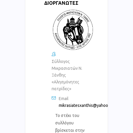
ΔΙΟΡΓΑΝΩΤΈΣ
Σύλλογος
Μικρασιατών Ν.
Ξάνθης
«Αλησμόνητες
πατρίδες»
Email
mikrasiatesxanthis@yahoo.gr
Το στέκι του
συλλόγου
βρίσκεται στην