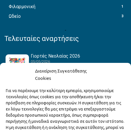
Φιλαρμονική
1
Ωδείο
3
Τελευταίες αναρτήσεις
Γιορτές Νεολαίας 2026
05/05/2026
Διαχείριση Συγκατάθεσης
Cookies
Hack the Match: Γνωρίζοντας τα Αμερικανικά
Για να παρέχουμε την καλύτερη εμπειρία, χρησιμοποιούμε
Αθλήματα! Δημιουργώντας το Δικό σου
τεχνολογίες όπως cookies για την αποθήκευση ή/και την
Game Story!
πρόσβαση σε πληροφορίες συσκευών. Η συγκατάθεση για τις
22/04/2026
εν λόγω τεχνολογίες θα μας επιτρέψει να επεξεργαστούμε
δεδομένα προσωπικού χαρακτήρα, όπως συμπεριφορά
περιήγησης ή μοναδικά αναγνωριστικά σε αυτόν τον ιστότοπο.
Ξάνθη – Πόλις Ονείρων Μουσικών Σχολείων
Η μη συγκατάθεση ή η ανάκληση της συγκατάθεσης, μπορεί να