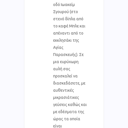
οδό Ιωακείμ
Σγουρού (στο
στενό δίπλα από
το καφέ Μπλε και
απέναντι από το
εκκλησάκι της
Αγίας
Παρασκευής). Σε
μια ευρύχωρη
αυλή σας
προσκαλεί να
διασκεδάσετε, με
αυθεντικές
μικρασιάτικες
γεύσεις καθώς και
με εδέσματα της
ώρας τα οποία
είναι