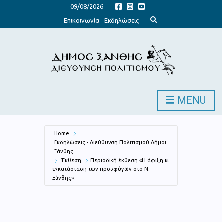
09/08/2026
E
Επικοινωνία
Εκδηλώσεις
x
p
a
n
d
s
e
a
r
c
h
MENU
f
o
r
m
Home
Εκδηλώσεις - Διεύθυνση Πολιτισμού Δήμου
Ξάνθης
Έκθεση
Περιοδική έκθεση «Η άφιξη κι
εγκατάσταση των προσφύγων στο Ν.
Ξάνθης»