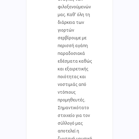
φιλοξενούμενών
μας. Καθ’ όλη τη
διάρκεια των
γιορτών
σερβίρουμε με
περισσή αγάπη
παραδοσιακά
εδέσματα καθώς
και εξαιρετικής
ποιότητας και
νοστιμιάς από
ντόπιους
προμηθευτές.
Σημαντικότατο
στοιχείο για τον
σύλλογό μας
αποτελεί η
ζωντανή μουσική