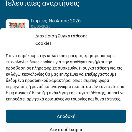
Τελευταίες αναρτήσεις
Γιορτές Νεολαίας 2026
05/05/2026
Διαχείριση Συγκατάθεσης
Cookies
Hack the Match: Γνωρίζοντας τα Αμερικανικά
Για να παρέχουμε την καλύτερη εμπειρία, χρησιμοποιούμε
Αθλήματα! Δημιουργώντας το Δικό σου
τεχνολογίες όπως cookies για την αποθήκευση ή/και την
Game Story!
πρόσβαση σε πληροφορίες συσκευών. Η συγκατάθεση για τις
22/04/2026
εν λόγω τεχνολογίες θα μας επιτρέψει να επεξεργαστούμε
δεδομένα προσωπικού χαρακτήρα, όπως συμπεριφορά
περιήγησης ή μοναδικά αναγνωριστικά σε αυτόν τον ιστότοπο.
Ξάνθη – Πόλις Ονείρων Μουσικών Σχολείων
Η μη συγκατάθεση ή η ανάκληση της συγκατάθεσης, μπορεί να
2026
επηρεάσει αρνητικά ορισμένες λειτουργίες και δυνατότητες.
15/04/2026
Αποδοχή
Δεν αποδέχομαι