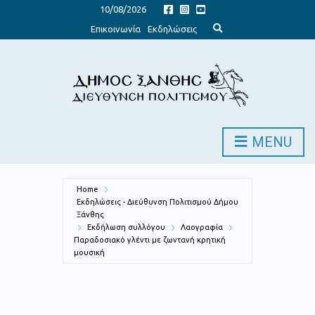
10/08/2026
E
Επικοινωνία
Εκδηλώσεις
x
p
a
n
d
s
e
a
r
c
h
MENU
f
o
r
m
Home
Εκδηλώσεις - Διεύθυνση Πολιτισμού Δήμου
Ξάνθης
Εκδήλωση συλλόγου
Λαογραφία
Παραδοσιακό γλέντι με ζωντανή κρητική
μουσική