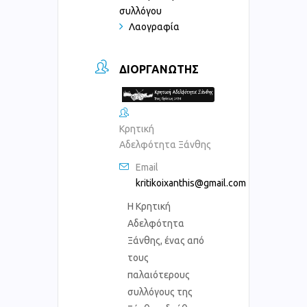
συλλόγου
Λαογραφία
ΔΙΟΡΓΑΝΩΤΉΣ
Κρητική
Αδελφότητα Ξάνθης
Email
kritikoixanthis@gmail.com
Η Κρητική
Αδελφότητα
Ξάνθης, ένας από
τους
παλαιότερους
συλλόγους της