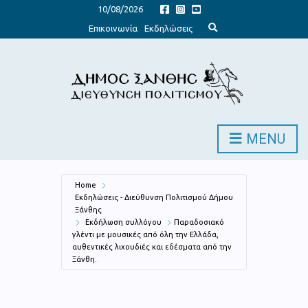
10/08/2026
E
Επικοινωνία
Εκδηλώσεις
x
p
a
n
d
s
e
a
r
c
h
MENU
f
o
r
m
Home
Εκδηλώσεις - Διεύθυνση Πολιτισμού Δήμου
Ξάνθης
Εκδήλωση συλλόγου
Παραδοσιακό
γλέντι με μουσικές από όλη την Ελλάδα,
αυθεντικές λιχουδιές και εδέσματα από την
Ξάνθη.