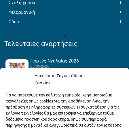
Σχολή χορού
3
Φιλαρμονική
1
Ωδείο
3
Τελευταίες αναρτήσεις
Γιορτές Νεολαίας 2026
05/05/2026
Διαχείριση Συγκατάθεσης
Cookies
Hack the Match: Γνωρίζοντας τα Αμερικανικά
Για να παρέχουμε την καλύτερη εμπειρία, χρησιμοποιούμε
Αθλήματα! Δημιουργώντας το Δικό σου
τεχνολογίες όπως cookies για την αποθήκευση ή/και την
Game Story!
πρόσβαση σε πληροφορίες συσκευών. Η συγκατάθεση για τις
22/04/2026
εν λόγω τεχνολογίες θα μας επιτρέψει να επεξεργαστούμε
δεδομένα προσωπικού χαρακτήρα, όπως συμπεριφορά
περιήγησης ή μοναδικά αναγνωριστικά σε αυτόν τον ιστότοπο.