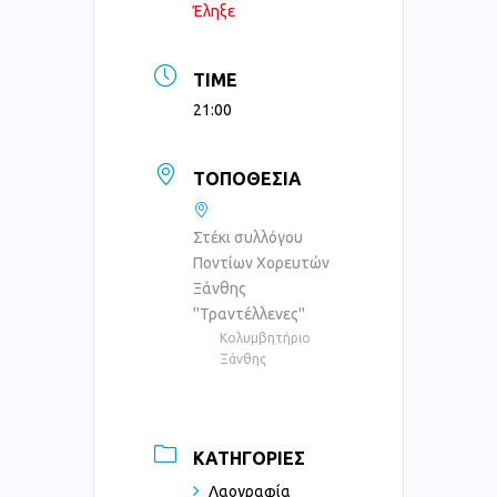
Έληξε
TIME
21:00
ΤΟΠΟΘΕΣΊΑ
Στέκι συλλόγου
Ποντίων Χορευτών
Ξάνθης
''Τραντέλλενες''
Κολυμβητήριο
Ξάνθης
ΚΑΤΗΓΟΡΊΕΣ
Λαογραφία