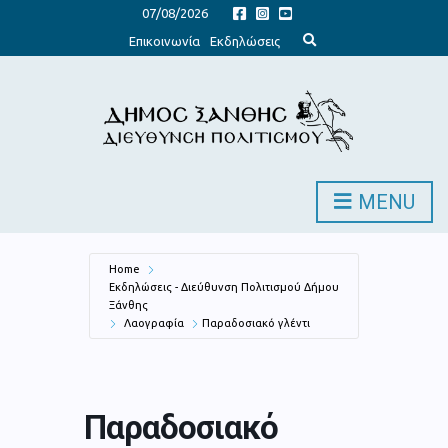
07/08/2026
E
Επικοινωνία
Εκδηλώσεις
x
p
a
n
d
s
e
a
r
c
h
MENU
f
o
r
m
Home
Εκδηλώσεις - Διεύθυνση Πολιτισμού Δήμου
Ξάνθης
Λαογραφία
Παραδοσιακό γλέντι
Παραδοσιακό