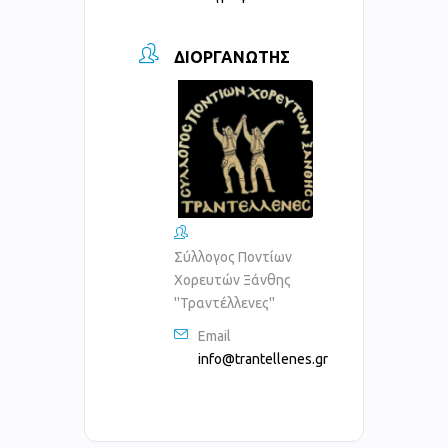
ΔΙΟΡΓΑΝΩΤΉΣ
Σύλλογος Ποντίων
Χορευτών Ξάνθης
''Τραντέλλενες''
Email
info@trantellenes.gr