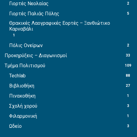
Γιορτές Νεολαίας
2
Γιορτές Παλιάς Πόλης
5
Θρακικές Λαογραφικές Εορτές – Ξανθιώτικο
Καρναβάλι
1
Πόλις Ονείρων
2
Προκηρύξεις – Διαγωνισμοί
33
Τμήμα Πολιτισμού
109
Techlab
88
Βιβλιοθήκη
27
Πινακοθήκη
1
Σχολή χορού
3
Φιλαρμονική
1
Ωδείο
3