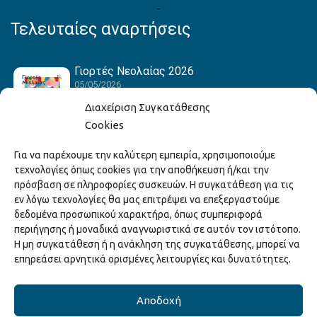
Τελευταίες αναρτήσεις
Γιορτές Νεολαίας 2026
05/05/2026
Διαχείριση Συγκατάθεσης
Cookies
Hack the Match: Γνωρίζοντας τα Αμερικανικά
Για να παρέχουμε την καλύτερη εμπειρία, χρησιμοποιούμε
Αθλήματα! Δημιουργώντας το Δικό σου
τεχνολογίες όπως cookies για την αποθήκευση ή/και την
Game Story!
πρόσβαση σε πληροφορίες συσκευών. Η συγκατάθεση για τις
22/04/2026
εν λόγω τεχνολογίες θα μας επιτρέψει να επεξεργαστούμε
δεδομένα προσωπικού χαρακτήρα, όπως συμπεριφορά
περιήγησης ή μοναδικά αναγνωριστικά σε αυτόν τον ιστότοπο.
Ξάνθη – Πόλις Ονείρων Μουσικών Σχολείων
Η μη συγκατάθεση ή η ανάκληση της συγκατάθεσης, μπορεί να
2026
επηρεάσει αρνητικά ορισμένες λειτουργίες και δυνατότητες.
15/04/2026
Αποδοχή