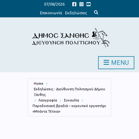
07/08/2026
E
Επικοινωνία
Εκδηλώσεις
x
p
a
n
d
s
e
a
r
c
h
MENU
f
o
r
m
Home
Εκδηλώσεις - Διεύθυνση Πολιτισμού Δήμου
Ξάνθης
Λαογραφία
Συναυλία
Παραδοσιακή βραδιά – χορευτικό εργαστήρι
«Μπάντα Τέτοια»