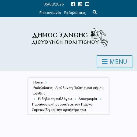
06/08/2026
E
Επικοινωνία
Εκδηλώσεις
x
p
a
n
d
s
e
a
r
c
h
MENU
f
o
r
m
Home
Εκδηλώσεις - Διεύθυνση Πολιτισμού Δήμου
Ξάνθης
Εκδήλωση συλλόγου
Λαογραφία
Παραδοσιακή μουσική με τον Γιώργο
Συμεωνίδη και την ορχήστρα του.