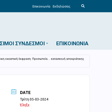
E
Επικοινωνία
Εκδηλώσεις
x
p
a
n
d
s
e
a
r
c
ΣΙΜΟΙ ΣΎΝΔΕΣΜΟΙ
ΕΠΙΚΟΙΝΩΝΊΑ
h
f
o
r
m
τικη εικαστική έκφραση: Προσωπεία… κατασκευή αποκριάτικης
DATE
Τρίτη 05-03-2024
Έληξε