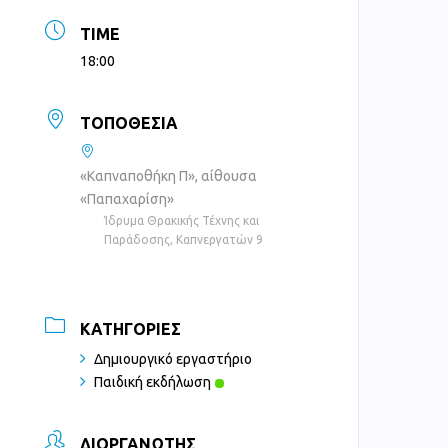
TIME
18:00
ΤΟΠΟΘΕΣΊΑ
«Καπναποθήκη Π», αίθουσα
«Παπαχαρίση»
Ίδρυμα Θρακικής Τέχνης και
Παράδοσης, Καπνεργατών 9
ΚΑΤΗΓΟΡΊΕΣ
Δημιουργικό εργαστήριο
Παιδική εκδήλωση
ΔΙΟΡΓΑΝΩΤΉΣ