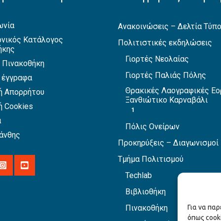
ωνία
Ανακοινώσεις – Δελτία Τύπ
νικός Κατάλογος
Πολιτιστικές εκδηλώσεις
ήκης
Γιορτές Νεολαίας
 Πινακοθήκη
Γιορτές Παλιάς Πόλης
 έγγραφα
Θρακικές Λαογραφικές Εο
ή Απορρήτου
Ξανθιώτικο Καρναβάλι
ή Cookies
1
α
Πόλις Ονείρων
άνθης
Προκηρύξεις – Διαγωνισμοί
Τμήμα Πολιτισμού
Techlab
Βιβλιοθήκη
Πινακοθήκη
Για να πα
όπως cook