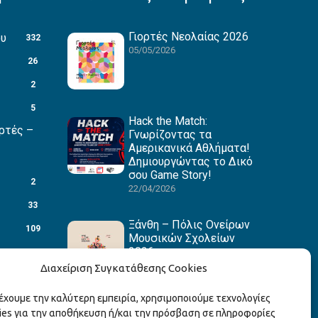
Γιορτές Νεολαίας 2026
ου
332
05/05/2026
26
2
5
Hack the Match:
ρτές –
Γνωρίζοντας τα
Αμερικανικά Αθλήματα!
Δημιουργώντας το Δικό
σου Game Story!
2
22/04/2026
33
Ξάνθη – Πόλις Ονείρων
109
Μουσικών Σχολείων
2026
88
15/04/2026
Διαχείριση Συγκατάθεσης Cookies
27
ρέχουμε την καλύτερη εμπειρία, χρησιμοποιούμε τεχνολογίες
1
ies για την αποθήκευση ή/και την πρόσβαση σε πληροφορίες