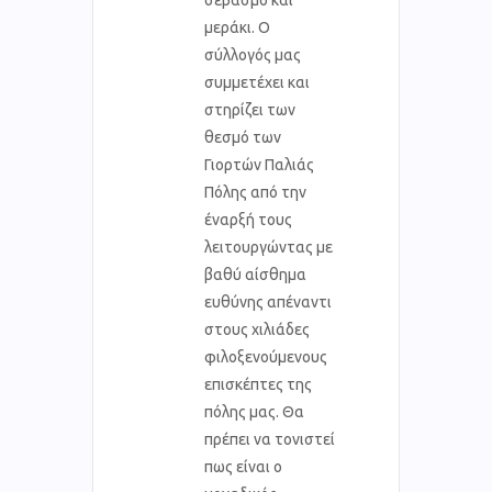
μεράκι. Ο
σύλλογός μας
συμμετέχει και
στηρίζει των
θεσμό των
Γιορτών Παλιάς
Πόλης από την
έναρξή τους
λειτουργώντας με
βαθύ αίσθημα
ευθύνης απέναντι
στους χιλιάδες
φιλοξενούμενους
επισκέπτες της
πόλης μας. Θα
πρέπει να τονιστεί
πως είναι ο