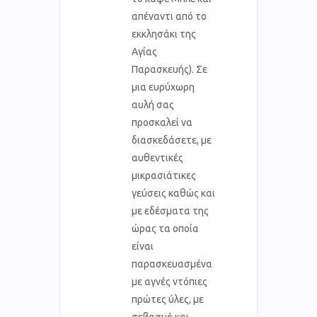
απέναντι από το
εκκλησάκι της
Αγίας
Παρασκευής). Σε
μια ευρύχωρη
αυλή σας
προσκαλεί να
διασκεδάσετε, με
αυθεντικές
μικρασιάτικες
γεύσεις καθώς και
με εδέσματα της
ώρας τα οποία
είναι
παρασκευασμένα
με αγνές ντόπιες
πρώτες ύλες, με
σεβασμό και