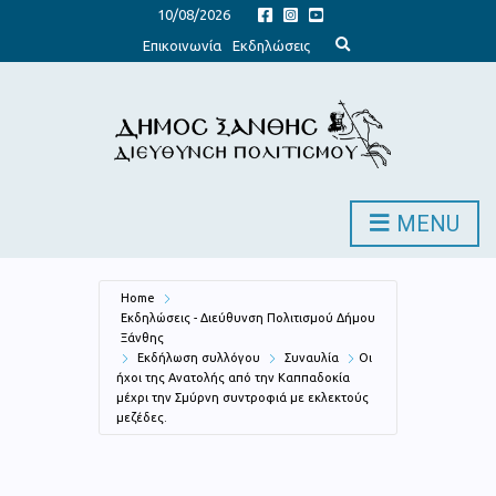
10/08/2026
E
Επικοινωνία
Εκδηλώσεις
x
p
a
n
d
s
e
a
r
c
h
MENU
f
o
r
m
Home
Εκδηλώσεις - Διεύθυνση Πολιτισμού Δήμου
Ξάνθης
Εκδήλωση συλλόγου
Συναυλία
Οι
ήχοι της Ανατολής από την Καππαδοκία
μέχρι την Σμύρνη συντροφιά με εκλεκτούς
μεζέδες.