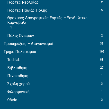
Γιορτές Νεολαίας
2
Γιορτές Παλιάς Πόλης
5
Θρακικές Λαογραφικές Εορτές – Ξανθιώτικο
Καρναβάλι
1
Πόλις Ονείρων
2
Προκηρύξεις – Διαγωνισμοί
33
Τμήμα Πολιτισμού
109
Techlab
88
Βιβλιοθήκη
27
Πινακοθήκη
1
Σχολή χορού
3
Φιλαρμονική
1
Ωδείο
3