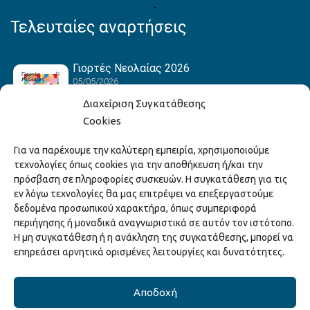
Τελευταίες αναρτήσεις
Γιορτές Νεολαίας 2026
05/05/2026
Διαχείριση Συγκατάθεσης
Cookies
Hack the Match: Γνωρίζοντας τα Αμερικανικά
Για να παρέχουμε την καλύτερη εμπειρία, χρησιμοποιούμε
Αθλήματα! Δημιουργώντας το Δικό σου
τεχνολογίες όπως cookies για την αποθήκευση ή/και την
Game Story!
πρόσβαση σε πληροφορίες συσκευών. Η συγκατάθεση για τις
22/04/2026
εν λόγω τεχνολογίες θα μας επιτρέψει να επεξεργαστούμε
δεδομένα προσωπικού χαρακτήρα, όπως συμπεριφορά
περιήγησης ή μοναδικά αναγνωριστικά σε αυτόν τον ιστότοπο.
Ξάνθη – Πόλις Ονείρων Μουσικών Σχολείων
Η μη συγκατάθεση ή η ανάκληση της συγκατάθεσης, μπορεί να
2026
επηρεάσει αρνητικά ορισμένες λειτουργίες και δυνατότητες.
15/04/2026
Αποδοχή