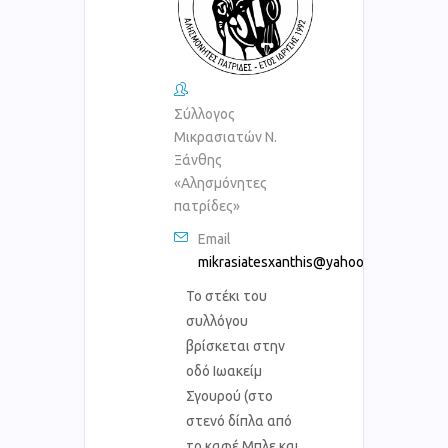
Σύλλογος
Μικρασιατών Ν.
Ξάνθης
«Αλησμόνητες
πατρίδες»
Email
mikrasiatesxanthis@yahoo.gr
Το στέκι του
συλλόγου
βρίσκεται στην
οδό Ιωακείμ
Σγουρού (στο
στενό δίπλα από
το καφέ Μπλε και