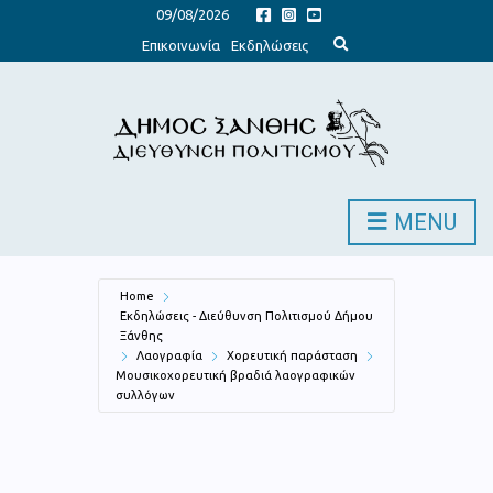
09/08/2026
E
Επικοινωνία
Εκδηλώσεις
x
p
a
n
d
s
e
a
r
c
h
MENU
f
o
r
m
Home
Εκδηλώσεις - Διεύθυνση Πολιτισμού Δήμου
Ξάνθης
Λαογραφία
Χορευτική παράσταση
Μουσικοχορευτική βραδιά λαογραφικών
συλλόγων