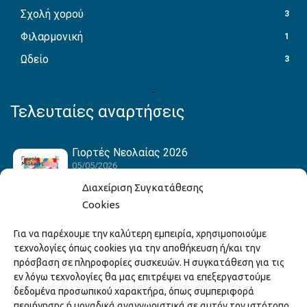
Σχολή χορού
3
Φιλαρμονική
1
Ωδείο
3
Τελευταίες αναρτήσεις
Γιορτές Νεολαίας 2026
05/05/2026
Διαχείριση Συγκατάθεσης
Cookies
Hack the Match: Γνωρίζοντας τα Αμερικανικά
Για να παρέχουμε την καλύτερη εμπειρία, χρησιμοποιούμε
Αθλήματα! Δημιουργώντας το Δικό σου
τεχνολογίες όπως cookies για την αποθήκευση ή/και την
Game Story!
πρόσβαση σε πληροφορίες συσκευών. Η συγκατάθεση για τις
22/04/2026
εν λόγω τεχνολογίες θα μας επιτρέψει να επεξεργαστούμε
δεδομένα προσωπικού χαρακτήρα, όπως συμπεριφορά
περιήγησης ή μοναδικά αναγνωριστικά σε αυτόν τον ιστότοπο.