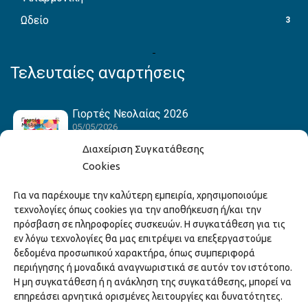
Ωδείο
3
Τελευταίες αναρτήσεις
Γιορτές Νεολαίας 2026
05/05/2026
Διαχείριση Συγκατάθεσης
Cookies
Hack the Match: Γνωρίζοντας τα Αμερικανικά
Για να παρέχουμε την καλύτερη εμπειρία, χρησιμοποιούμε
Αθλήματα! Δημιουργώντας το Δικό σου
τεχνολογίες όπως cookies για την αποθήκευση ή/και την
Game Story!
πρόσβαση σε πληροφορίες συσκευών. Η συγκατάθεση για τις
22/04/2026
εν λόγω τεχνολογίες θα μας επιτρέψει να επεξεργαστούμε
δεδομένα προσωπικού χαρακτήρα, όπως συμπεριφορά
περιήγησης ή μοναδικά αναγνωριστικά σε αυτόν τον ιστότοπο.
Ξάνθη – Πόλις Ονείρων Μουσικών Σχολείων
Η μη συγκατάθεση ή η ανάκληση της συγκατάθεσης, μπορεί να
2026
επηρεάσει αρνητικά ορισμένες λειτουργίες και δυνατότητες.
15/04/2026