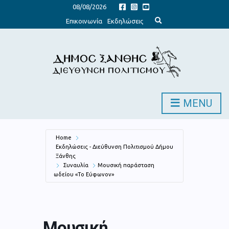
08/08/2026
E
Επικοινωνία
Εκδηλώσεις
x
p
a
n
d
s
e
a
r
c
h
MENU
f
o
r
m
Home
Εκδηλώσεις - Διεύθυνση Πολιτισμού Δήμου
Ξάνθης
Συναυλία
Μουσική παράσταση
ωδείου «Το Εύφωνον»
Μουσική