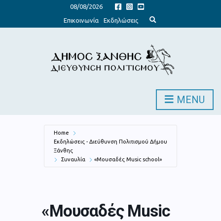
08/08/2026
E
Επικοινωνία
Εκδηλώσεις
x
p
a
n
d
s
e
a
r
c
h
MENU
f
o
r
m
Home
Εκδηλώσεις - Διεύθυνση Πολιτισμού Δήμου
Ξάνθης
Συναυλία
«Μουσαδές Music school»
«Μουσαδές Music