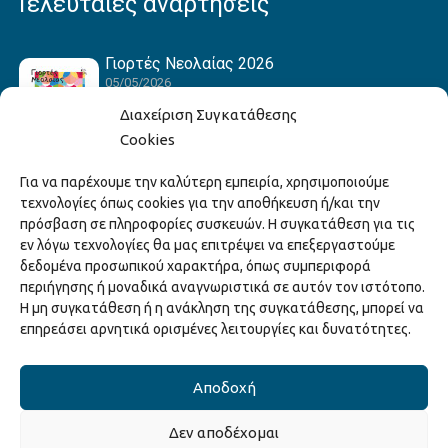
Τελευταίες αναρτήσεις
Γιορτές Νεολαίας 2026
05/05/2026
Διαχείριση Συγκατάθεσης
Cookies
Hack the Match: Γνωρίζοντας τα Αμερικανικά
Για να παρέχουμε την καλύτερη εμπειρία, χρησιμοποιούμε
Αθλήματα! Δημιουργώντας το Δικό σου
τεχνολογίες όπως cookies για την αποθήκευση ή/και την
Game Story!
πρόσβαση σε πληροφορίες συσκευών. Η συγκατάθεση για τις
22/04/2026
εν λόγω τεχνολογίες θα μας επιτρέψει να επεξεργαστούμε
δεδομένα προσωπικού χαρακτήρα, όπως συμπεριφορά
περιήγησης ή μοναδικά αναγνωριστικά σε αυτόν τον ιστότοπο.
Ξάνθη – Πόλις Ονείρων Μουσικών Σχολείων
Η μη συγκατάθεση ή η ανάκληση της συγκατάθεσης, μπορεί να
2026
επηρεάσει αρνητικά ορισμένες λειτουργίες και δυνατότητες.
15/04/2026
Αποδοχή
Δεν αποδέχομαι