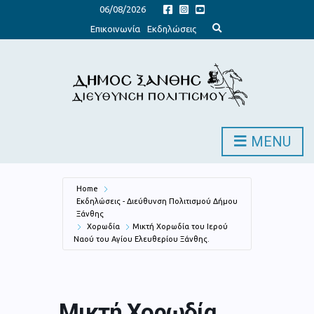
06/08/2026
E
Επικοινωνία
Εκδηλώσεις
x
p
a
n
d
s
e
a
r
c
h
MENU
f
o
r
m
Home
Εκδηλώσεις - Διεύθυνση Πολιτισμού Δήμου
Ξάνθης
Χορωδία
Μικτή Χορωδία του Ιερού
Ναού του Αγίου Ελευθερίου Ξάνθης.
Μικτή Χορωδία