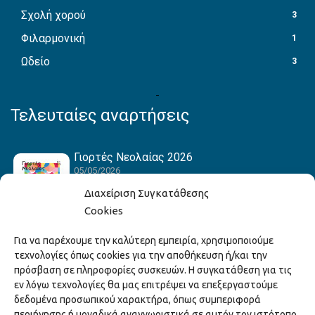
Σχολή χορού
3
Φιλαρμονική
1
Ωδείο
3
Τελευταίες αναρτήσεις
Γιορτές Νεολαίας 2026
05/05/2026
Διαχείριση Συγκατάθεσης
Cookies
Hack the Match: Γνωρίζοντας τα Αμερικανικά
Για να παρέχουμε την καλύτερη εμπειρία, χρησιμοποιούμε
Αθλήματα! Δημιουργώντας το Δικό σου
τεχνολογίες όπως cookies για την αποθήκευση ή/και την
Game Story!
πρόσβαση σε πληροφορίες συσκευών. Η συγκατάθεση για τις
22/04/2026
εν λόγω τεχνολογίες θα μας επιτρέψει να επεξεργαστούμε
δεδομένα προσωπικού χαρακτήρα, όπως συμπεριφορά
περιήγησης ή μοναδικά αναγνωριστικά σε αυτόν τον ιστότοπο.