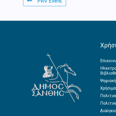
PRV Event
Χρήσι
Επικοιν
Ηλεκτρο
Βιβλιοθ
Ψηφιακή
Χρήσιμα
Πολιτικ
Πολιτικ
Διαύγει