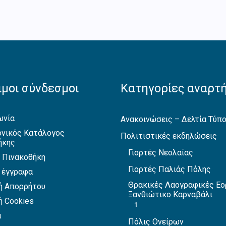
μοι σύνδεσμοι
Κατηγορίες αναρτ
ωνία
Ανακοινώσεις – Δελτία Τύπ
νικός Κατάλογος
Πολιτιστικές εκδηλώσεις
ήκης
Γιορτές Νεολαίας
 Πινακοθήκη
Γιορτές Παλιάς Πόλης
 έγγραφα
Θρακικές Λαογραφικές Εο
ή Απορρήτου
Ξανθιώτικο Καρναβάλι
ή Cookies
1
α
Πόλις Ονείρων