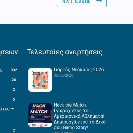
NXT Event
ήσεων
Τελευταίες αναρτήσεις
Γιορτές Νεολαίας 2026
ου
332
05/05/2026
26
2
5
Hack the Match:
ρτές –
Γνωρίζοντας τα
Αμερικανικά Αθλήματα!
Δημιουργώντας το Δικό
σου Game Story!
2